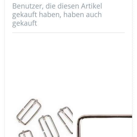
Benutzer, die diesen Artikel
gekauft haben, haben auch
gekauft
Regulator /
Schlaufe /
Schieber aus
Vierkantring -
Stahl -
aus Stahl -
41x17x3,5mm -
vernickelt -
für 40mm
25mm