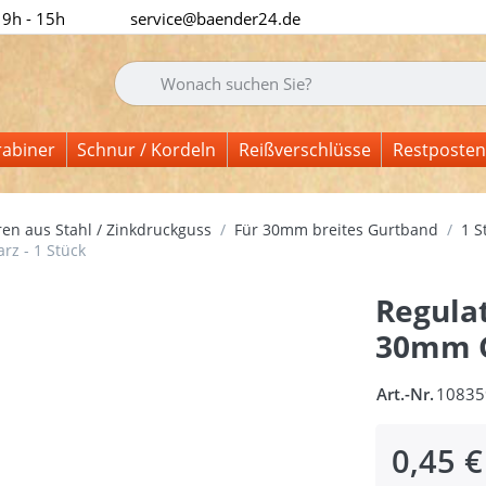
 9h - 15h
service@baender24.de
Geben Sie einen Suchbegriff ein. Während Sie tipp
rabiner
Schnur / Kordeln
Reißverschlüsse
Restposten
en aus Stahl / Zinkdruckguss
Für 30mm breites Gurtband
1 S
rz - 1 Stück
Regulat
30mm G
Art.-Nr.
10835
0,45 €