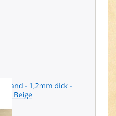
tband - 1,2mm dick -
1m Ba
rbe: Beige
30mm b
1,49 € *