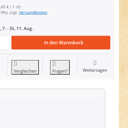
,45 € / 1 st)
19%), zzgl.
Versandkosten
, 7.
-
Di, 11. Aug.
Regulator / Schieber aus Stahl - für 30mm Gurtband - schwa
In den Warenkorb
Weitersagen
Vergleichen
Fragen?