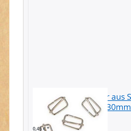
Regulator / Schieber aus S
30x17x3,5mm - für 30mm 
Stück
0,45 € *