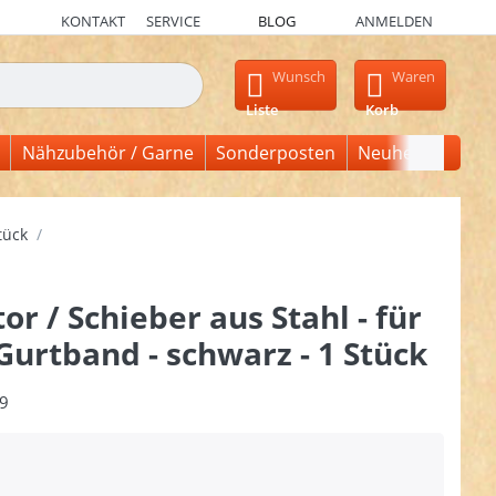
KONTAKT
SERVICE
BLOG
ANMELDEN
en, erscheinen automatisch erste Ergebnisse. Drücken Sie die Ein
Wunsch
Waren
Liste
Korb
Nähzubehör / Garne
Sonderposten
Neuheiten
tück
or / Schieber aus Stahl - für
urtband - schwarz - 1 Stück
9