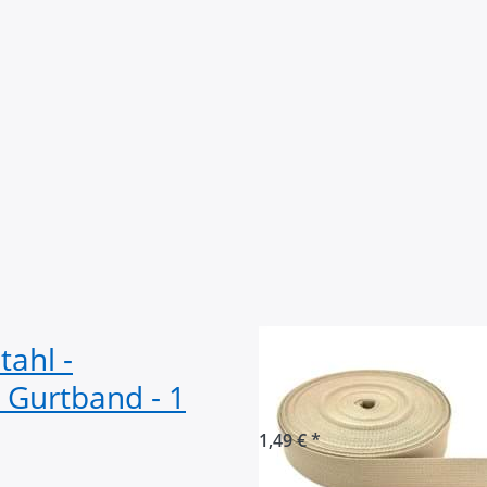
tahl -
1m Baumwollgur
Gurtband - 1
30mm breit - Fa
1,49 € *