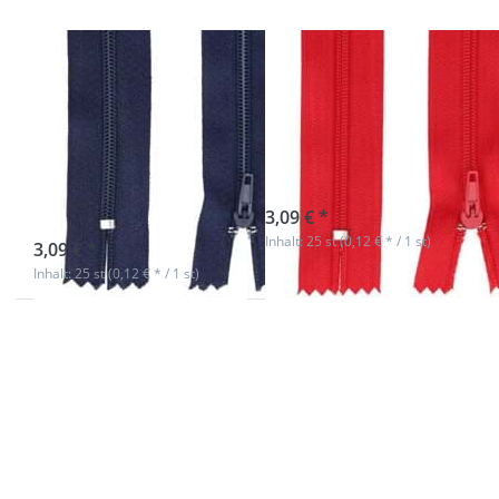
Reißverschluss -
Reißverschluss -
14cm lang -
14cm lang -
Farbe:
Farbe: rot - 25
dunkelblau - 25
Stück
Stück
sofort lieferbar
3,09 € *
sofort lieferbar
Inhalt: 25 st (0,12 € * / 1 st)
3,09 € *
Inhalt: 25 st (0,12 € * / 1 st)
Drücken Sie
Drücken Sie
ENTER für
ENTER für
mehr
mehr
Optionen zu
Optionen zu
Reißverschluss
Reißverschluss
- 14cm lang -
- 14cm lang -
Farbe:
Farbe:
dunkelgrau -
dunkelbraun -
25 Stück
25 Stück