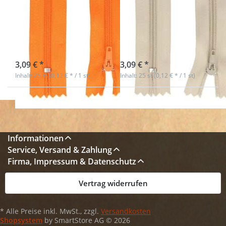
14cm lang -
14cm lang -
Farbe: orange -
Farbe: natur - 25
25 Stück
Stück
sofort lieferbar
sofort lieferbar
3,09 € *
3,09 € *
Inhalt: 25 st (0,12 € * / 1 st)
Inhalt: 25 st (0,12 € * / 1 st)
Informationen
Service, Versand & Zahlung
Firma, Impressum & Datenschutz
Vertrag widerrufen
* Alle Preise inkl. MwSt., zzgl.
Versandkosten
Shopsystem
by SmartStore AG © 2026