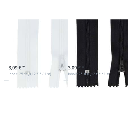
25 Stück
- 25 Stück
Reißverschluss -
Reißverschluss -
14cm lang -
14cm lang -
Farbe: weiß - 25
Farbe: schwarz -
Stück
25 Stück
sofort lieferbar
sofort lieferbar
3,09 € *
3,09 € *
Inhalt: 25 st (0,12 € * / 1 st)
Inhalt: 25 st (0,12 € * / 1 st)
Drücken Sie
Drücken Sie
ENTER für
ENTER für
mehr
mehr
Optionen zu
Optionen zu
Reißverschluss
Reißverschluss
- 14cm lang -
- 14cm lang -
Farbe:
Farbe: rot - 25
dunkelblau -
Stück
25 Stück