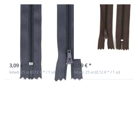
Reißverschluss -
Reißverschluss -
14cm lang -
14cm lang -
Farbe:
Farbe:
dunkelgrau - 25
dunkelbraun -
Stück
25 Stück
sofort lieferbar
sofort lieferbar
3,09 € *
3,09 € *
Inhalt: 25 st (0,12 € * / 1 st)
Inhalt: 25 st (0,12 € * / 1 st)
Drücken Sie
Drücken Sie
ENTER für
ENTER für
mehr
mehr
Optionen zu
Optionen zu
Reißverschluss
Reißverschluss
- 14cm lang -
- 14cm lang -
Farbe: blau -
Farbe: creme -
25 Stück
25 Stück