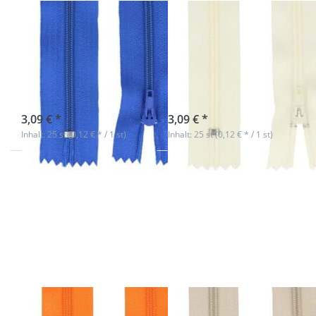
Reißverschluss -
Reißverschluss -
14cm lang -
14cm lang -
Farbe: blau - 25
Farbe: creme -
Stück
25 Stück
sofort lieferbar
sofort lieferbar
3,09 € *
3,09 € *
Inhalt: 25 st (0,12 € * / 1 st)
Inhalt: 25 st (0,12 € * / 1 st)
Drücken Sie
Drücken Sie
ENTER für
ENTER für
mehr
mehr
Optionen zu
Optionen zu
Reißverschluss
Reißverschluss
- 14cm lang -
- 14cm lang -
Farbe: orange
Farbe: natur -
- 25 Stück
25 Stück
Reißverschluss -
Reißverschluss -