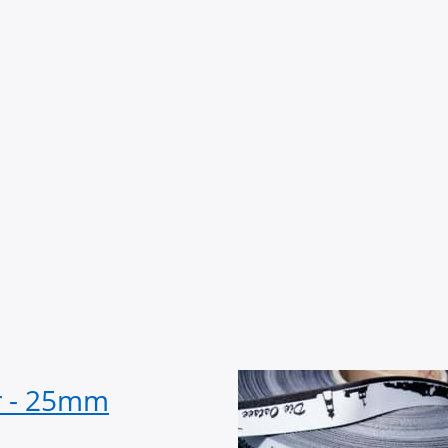
r - 25mm
1m SKYLINE Web
OSTSEE schwarz