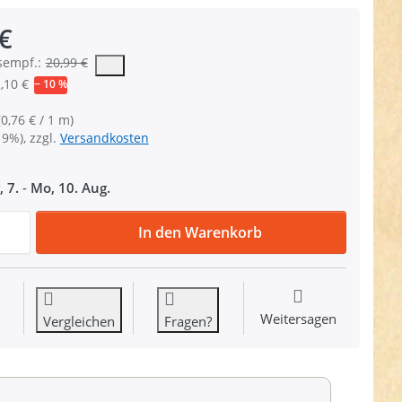
€
der vorgeschlagene oder empfohlene Verkaufspreis eines Produkts, 
sempf.:
20,99 €
,10 €
− 10 %
(0,76 € / 1 m)
19%), zzgl.
Versandkosten
, 7.
-
Mo, 10. Aug.
Restpostenbox 20mm breites PP-Gurtband 1,4mm stark, 25m 
In den Warenkorb
Weitersagen
Vergleichen
Fragen?