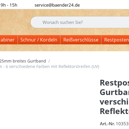
 9h - 15h
service@baender24.de
Geben Sie einen Suchbegriff ein. Während Sie tipp
rabiner
Schnur / Kordeln
Reißverschlüsse
Restposten
25mm breites Gurtband
 6 verschiedene Farben mit Reflektorstreifen (UV)
Restpo
Gurtba
versch
Reflekt
Art.-Nr.
10353