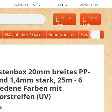
KONTAKT
SERVICE
BLOG
ANMELDEN
en, erscheinen automatisch erste Ergebnisse. Drücken Sie die Ein
Wunsch
Waren
Liste
Korb
Nähzubehör / Garne
Sonderposten
Neuheiten
stenbox 20mm breites PP-
nd 1,4mm stark, 25m - 6
iedene Farben mit
orstreifen (UV)
6