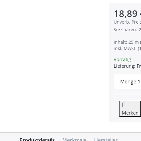
18,89 
Die UVP ist 
Unverb. Prei
Sie sparen:
2
Inhalt: 25 m 
inkl. MwSt. (
Vorrätig
Lieferung:
Fr
Menge:
1
Merken
Produktdetails
Merkmale
Hersteller