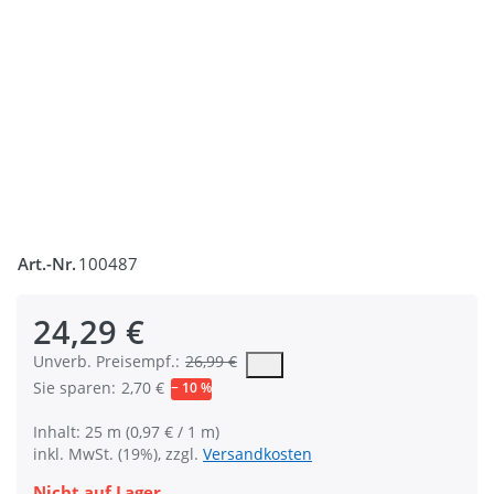
Art.-Nr.
100487
24,29 €
Die UVP ist der vorgeschlagene oder empfohlene Verkaufspreis
Unverb. Preisempf.:
26,99 €
Sie sparen:
2,70 €
− 10 %
Inhalt: 25 m (0,97 € / 1 m)
inkl. MwSt. (19%), zzgl.
Versandkosten
Nicht auf Lager