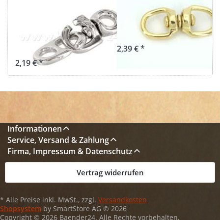
/ Flaggenwirbel
aus Messing -
- vernickelt aus
7cm lang - 1
Messing - 58mm
Stück
lang - 1 Stück
2,39 € *
2,19 € *
Informationen
Service, Versand & Zahlung
Firma, Impressum & Datenschutz
Vertrag widerrufen
* Alle Preise inkl. MwSt., zzgl.
Versandkosten
Shopsystem
by SmartStore AG © 2026
Copyright © 2026 Baender24. Alle Rechte vorbehalten.