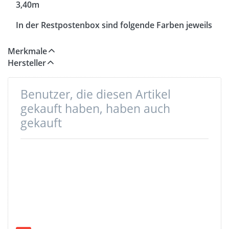
3,40m
In der Restpostenbox sind folgende Farben jeweils
mit Fischgrät Muster enthalten: dunkelbraun (255),
schwarz (253), natur (260), grau (257), oliv (258)
Merkmale
Hersteller
Benutzer, die diesen Artikel
gekauft haben, haben auch
gekauft