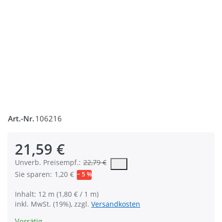
Art.-Nr.
106216
21,59 €
Die UVP ist der vorgeschlagene oder empfohlene Verkaufspreis
Unverb. Preisempf.:
22,79 €
Sie sparen:
1,20 €
− 5 %
Inhalt: 12 m (1,80 € / 1 m)
inkl. MwSt. (19%), zzgl.
Versandkosten
Vorrätig