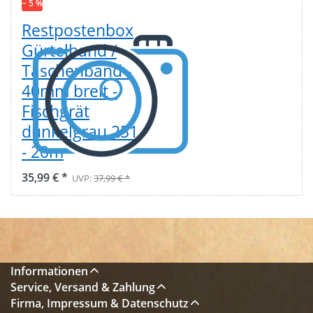
− 5 %
Restpostenbox
Gürtelband /
Taschenband -
40mm breit -
Fischgrät
dunkelgrau 251
- 20m
35,99 € *
UVP:
37,99 € *
Informationen
Service, Versand & Zahlung
Firma, Impressum & Datenschutz