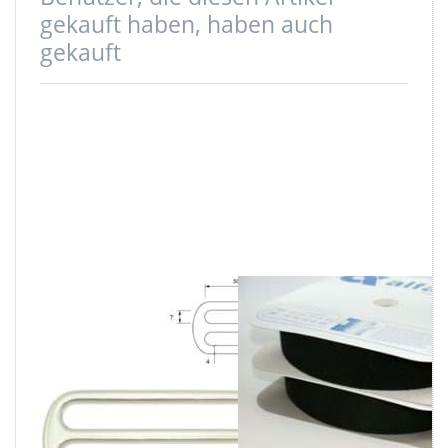
gekauft haben, haben auch
gekauft
Regulator aus
25m Alfagrip
Zinkdruckguss -
Klettband (25m
50mm x 7mm
Haken- & 25m
Durchlass -
Flauschband) -
25mm hoch - 10
50mm breit -