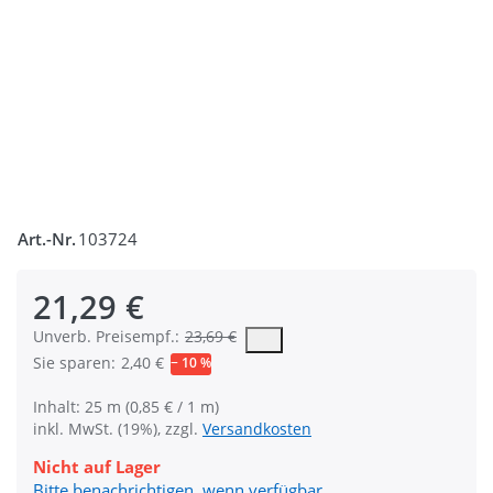
Art.-Nr.
103724
21,29 €
Die UVP ist der vorgeschlagene oder empfohlene Verkaufspreis
Unverb. Preisempf.:
23,69 €
Sie sparen:
2,40 €
− 10 %
Inhalt: 25 m (0,85 € / 1 m)
inkl. MwSt. (19%), zzgl.
Versandkosten
Nicht auf Lager
Bitte benachrichtigen, wenn verfügbar.