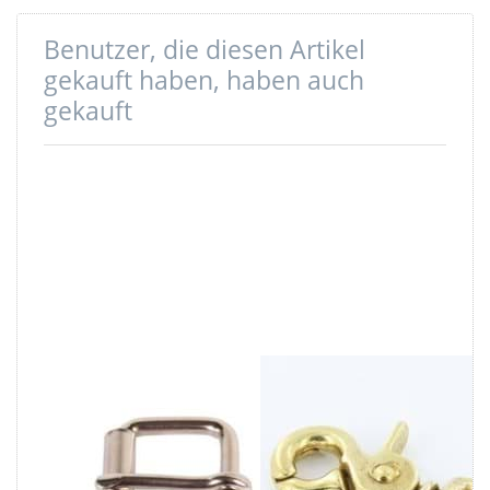
Benutzer, die diesen Artikel
gekauft haben, haben auch
gekauft
Rollschnalle aus
Scherenkarabiner
Stahl - für
63x20mm aus
15mm breites
Messing, für
Gurtband - 1
20mm breites