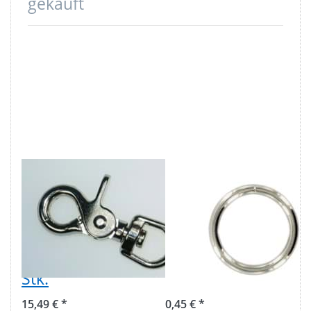
gekauft
Scherenkarabiner
25mm Rundring
mit Rundwirbel -
(Innenmaß)
6,3cm lang -
3,5mm dick -
13mm
Stahl -
Durchlass - 10
vernickelt - 1
Stk.
Stück
15,49 € *
0,45 € *