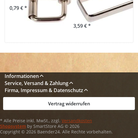
Gurtband - 10
0,79 € *
Stück
3,59 € *
Informationen
Service, Versand & Zahlung
Firma, Impressum & Datenschutz
Vertrag widerrufen
* Alle Preise inkl. MwSt., zzgl.
Versandkosten
Shopsystem
by SmartStore AG © 2026
Copyright © 2026 Baender24. Alle Rechte vorbehalten.