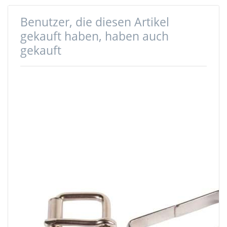
Benutzer, die diesen Artikel
gekauft haben, haben auch
gekauft
Rollschnalle aus
Schlaufe /
Rundstahl, für
Gurtbandschlaufe
30mm breites
aus Stahl, für
Gurtband
40mm