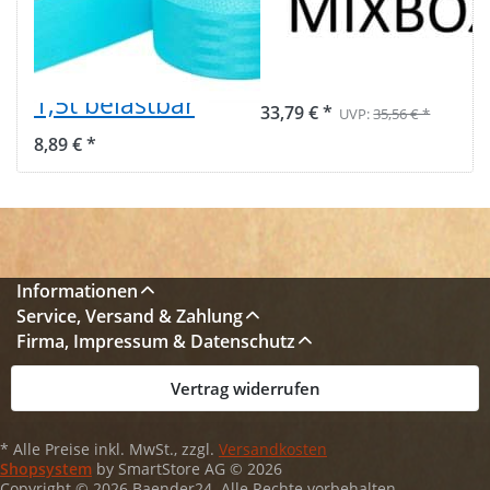
türkis aus
breit, 20m - 6
Polyamid, -
verschiedene
38mm breit - bis
Farben
1,5t belastbar
33,79 € *
UVP:
35,56 € *
8,89 € *
Informationen
Service, Versand & Zahlung
Firma, Impressum & Datenschutz
Vertrag widerrufen
* Alle Preise inkl. MwSt., zzgl.
Versandkosten
Shopsystem
by SmartStore AG © 2026
Copyright © 2026 Baender24. Alle Rechte vorbehalten.