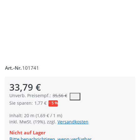
Art.-Nr.
101741
33,79 €
Die UVP ist der vorgeschlagene oder empfohlene Verkaufspreis
Unverb. Preisempf.:
35,56 €
Sie sparen:
1,77 €
− 5 %
Inhalt: 20 m (1,69 € / 1 m)
inkl. MwSt. (19%), zzgl.
Versandkosten
Nicht auf Lager
Bitte benachrichtigen, wenn verfügbar.