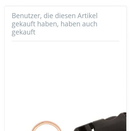
Benutzer, die diesen Artikel
gekauft haben, haben auch
gekauft
25mm D-Ring
Steckschließer
geschweißt aus
aus Acetal -
Stahl - Rosegold
30mm
- 1 Stück
Durchlass - ITW