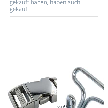
gekauft haben, haben auch
gekauft
Steckschließer
Drahthaken
aus Alu - 25mm
Stahl - verzinkt -
Durchlass -
20mm
einseitig
Durchlass - 1
regulierbar - 1
Stück
Stück
0,39 € *