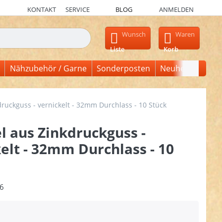
KONTAKT
SERVICE
BLOG
ANMELDEN
en, erscheinen automatisch erste Ergebnisse. Drücken Sie die Ein
Wunsch
Waren
Liste
Korb
Nähzubehör / Garne
Sonderposten
Neuheiten
druckguss - vernickelt - 32mm Durchlass - 10 Stück
l aus Zinkdruckguss -
elt - 32mm Durchlass - 10
6