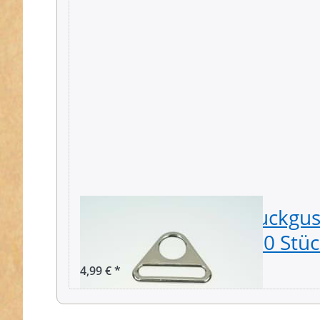
Triangel aus Zinkdruckguss
39mm Durchlass - 10 Stüc
4,99 € *