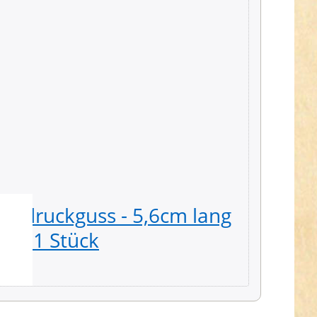
inkdruckguss - 5,6cm lang
Triang
s - 1 Stück
25mm D
3,89 € *