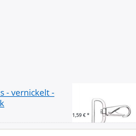
 - vernickelt -
Karabiner aus Z
k
- 38mm Durchlas
1,59 € *