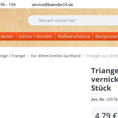
 9h - 15h
service@baender24.de
Geben Sie einen Suchbegriff ein. Während Sie tipp
rabiner
Schnur / Kordeln
Reißverschlüsse
Restposten
inge / Triangel
Für 30mm breites Gurtband
Triangel aus Zink
Triange
vernick
Stück
Art.-Nr.
10578
4,79 €