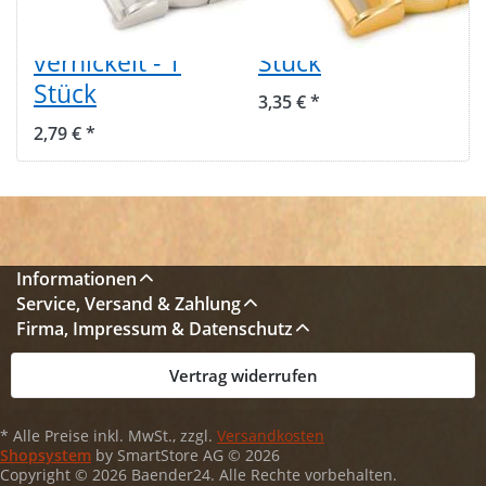
hochglanz
vermessingt - 1
vernickelt - 1
Stück
Stück
3,35 € *
2,79 € *
Informationen
Service, Versand & Zahlung
Firma, Impressum & Datenschutz
Vertrag widerrufen
* Alle Preise inkl. MwSt., zzgl.
Versandkosten
Shopsystem
by SmartStore AG © 2026
Copyright © 2026 Baender24. Alle Rechte vorbehalten.