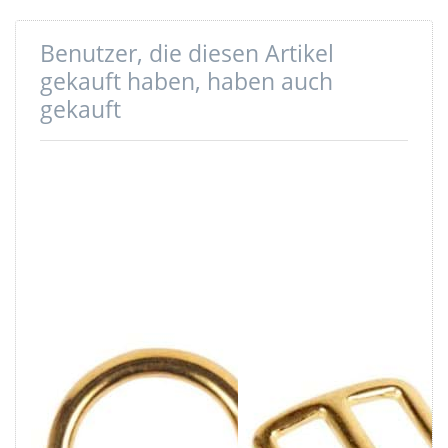
Benutzer, die diesen Artikel
gekauft haben, haben auch
gekauft
33mm Rundring
Regulator /
(Innenmaß) aus
Schiebeschnalle
Messing
aus Messing, für
25mm