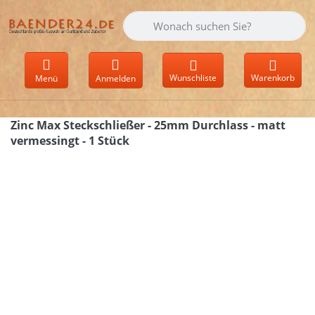
Geben Sie einen Suchbegriff ein. Währen
Wunschliste
Warenkorb
Menü
Anmelden
Zinc Max Steckschließer - 25mm Durchlass - matt
vermessingt - 1 Stück