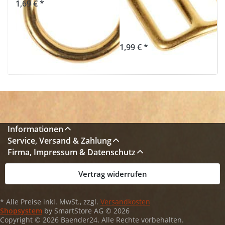
1,69 € *
Gurtband - 1
Stück
1,99 € *
Informationen
Service, Versand & Zahlung
Firma, Impressum & Datenschutz
Vertrag widerrufen
* Alle Preise inkl. MwSt., zzgl.
Versandkosten
Shopsystem
by SmartStore AG © 2026
Copyright © 2026 Baender24. Alle Rechte vorbehalten.