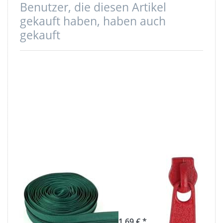
Benutzer, die diesen Artikel
gekauft haben, haben auch
gekauft
5m
Zipper für 5mm
Reißverschluss,
Reißverschlüsse,
5mm Schiene,
Farbe: Rot - 10
Farbe:
Stück
Dunkelgrün
1,69 € *