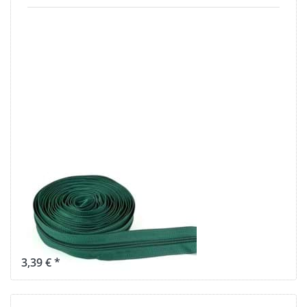
Drücken Sie
ENTER für
mehr
Optionen zu
5m
Reißverschluss,
5mm Schiene,
Farbe:
Dunkelgrün
5m
Reißverschluss,
5mm Schiene,
Farbe:
Dunkelgrün
3,39 € *