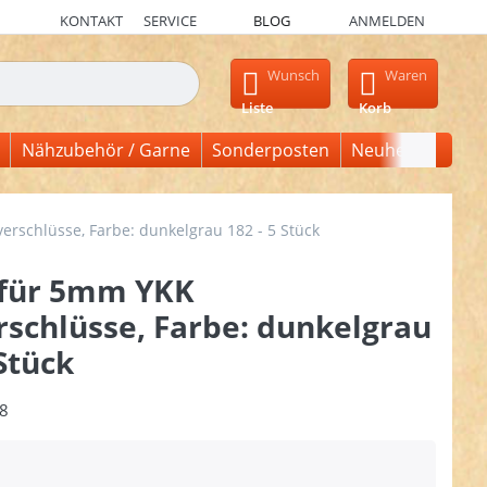
KONTAKT
SERVICE
BLOG
ANMELDEN
en, erscheinen automatisch erste Ergebnisse. Drücken Sie die Ein
Wunsch
Waren
Liste
Korb
Nähzubehör / Garne
Sonderposten
Neuheiten
erschlüsse, Farbe: dunkelgrau 182 - 5 Stück
 für 5mm YKK
rschlüsse, Farbe: dunkelgrau
 Stück
8