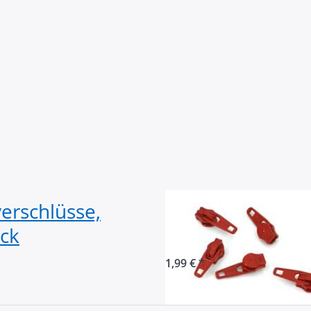
erschlüsse,
Zipper für 5mm 
ück
Farbe: rot 519 -
1,99 € *