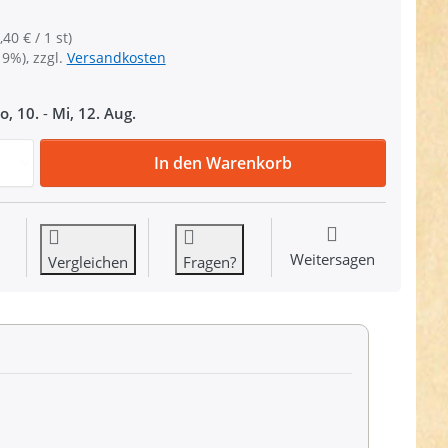
,40 € / 1 st)
19%), zzgl.
Versandkosten
o, 10.
-
Mi, 12. Aug.
Zipper für 5mm YKK Reißverschlüsse, Farbe: dunkelgrau 182
In den Warenkorb
Weitersagen
Vergleichen
Fragen?