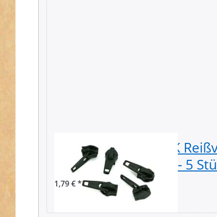
Zipper für 3mm YKK Reißv
Farbe: schwarz 580 - 5 St
1,79 € *