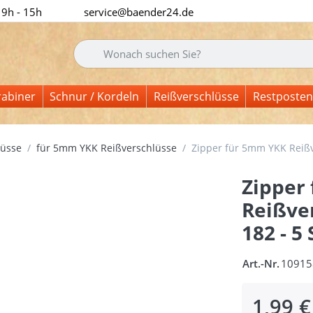
 9h - 15h
service@baender24.de
Geben Sie einen Suchbegriff ein. Während Sie tipp
rabiner
Schnur / Kordeln
Reißverschlüsse
Restposten
lüsse
für 5mm YKK Reißverschlüsse
Zipper für 5mm YKK Reißv
Zipper
Reißve
182 - 5
Art.-Nr.
10915
1,99 €