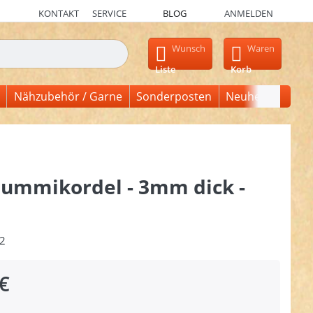
KONTAKT
SERVICE
BLOG
ANMELDEN
en, erscheinen automatisch erste Ergebnisse. Drücken Sie die Ein
Wunsch
Waren
Liste
Korb
Nähzubehör / Garne
Sonderposten
Neuheiten
ummikordel - 3mm dick -
2
€