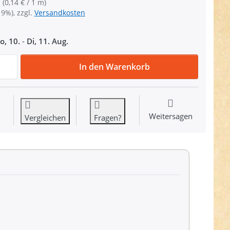
 (0,14 € / 1 m)
19%), zzgl.
Versandkosten
o, 10.
-
Di, 11. Aug.
100m Gummikordel - 3mm dick - rosa zu 13,99 €, Menge 1
In den Warenkorb
Weitersagen
Vergleichen
Fragen?