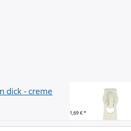
 dick - creme
Zipper für 5mm 
Creme - 10 Stüc
1,69 € *