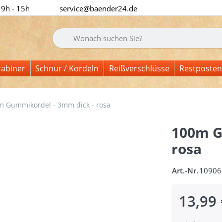
 9h - 15h
service@baender24.de
Geben Sie einen Suchbegriff ein. Während Sie tipp
rabiner
Schnur / Kordeln
Reißverschlüsse
Restposten
m Gummikordel - 3mm dick - rosa
100m G
rosa
Art.-Nr.
10906
13,99 