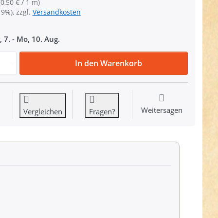
(0,50 € / 1 m)
19%), zzgl.
Versandkosten
, 7.
-
Mo, 10. Aug.
10m PP Gurtband - 15mm breit - 1,4mm stark - graphit (UV
In den Warenkorb
Weitersagen
Vergleichen
Fragen?