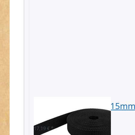
50m PP Gurtband - 15mm 
stark - schwarz (UV)
17,19 € *