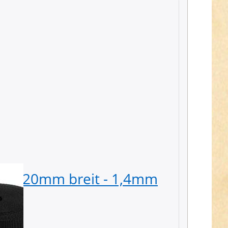
d - 20mm breit - 1,4mm
50m P
(UV)
stark 
22,09 € *