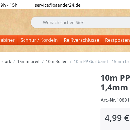
 9h - 15h
service@baender24.de
Geben Sie einen Suchbegriff ein. Während Sie tipp
rabiner
Schnur / Kordeln
Reißverschlüsse
Restposten
 stark
15mm breit
10m Rollen
10m PP Gurtband - 15mm brei
10m PP
1,4mm s
Art.-Nr.
10891
4,99 €