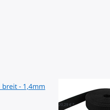
breit - 1,4mm
50m PP Gurtban
stark - schwarz 
20,29 € *