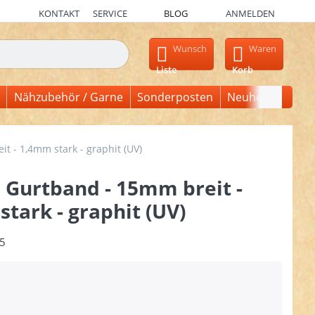
KONTAKT
SERVICE
BLOG
ANMELDEN
en, erscheinen automatisch erste Ergebnisse. Drücken Sie die Ein
Wunsch
Waren
Liste
Korb
Nähzubehör / Garne
Sonderposten
Neuheiten
t - 1,4mm stark - graphit (UV)
 Gurtband - 15mm breit -
tark - graphit (UV)
5