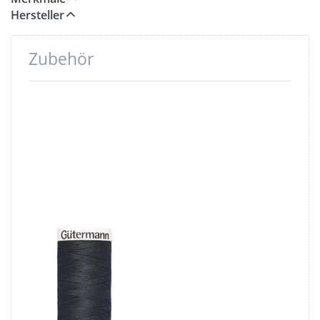
Hersteller
Zubehör
Drücken
Sie ENTER
für mehr
Optionen
zu
Gütermann
Garne -
Allesnäher
200m Spule
- Farbe:
graphit 799
Gütermann
Garne -
Allesnäher
200m Spule -