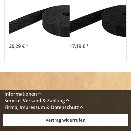
50m PP
50m PP
Gurtband -
Gurtband -
20mm breit -
15mm breit -
1,4mm stark -
1,4mm stark -
graphit (UV)
schwarz (UV)
20,29 € *
17,19 € *
Informationen
Service, Versand & Zahlung
Firma, Impressum & Datenschutz
Vertrag widerrufen