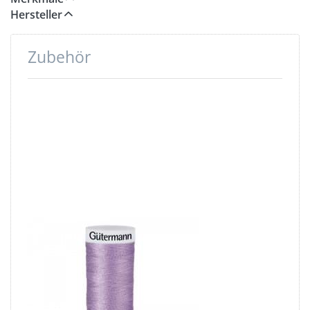
Hersteller
Zubehör
Drücken
Sie ENTER
für mehr
Optionen
zu
Gütermann
Garne -
Allesnäher
200m -
Farbe:
flieder 158
Gütermann
Garne -
Allesnäher
200m - Farbe: