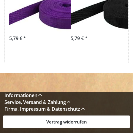
Gurtband -
Gurtband -
25mm breit -
25mm breit -
1,4mm stark -
1,4mm stark -
lila (UV)
schwarz (UV)
5,79 € *
5,79 € *
Informationen
Service, Versand & Zahlung
Firma, Impressum & Datenschutz
Vertrag widerrufen