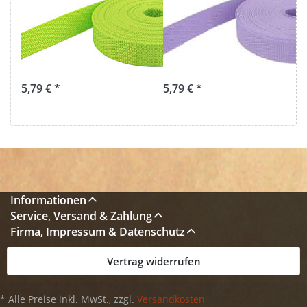
Gurtband -
Gurtband -
25mm breit -
25mm breit -
1,4mm stark -
1,4mm stark -
limone (UV)
flieder (UV)
5,79 € *
5,79 € *
Informationen
Service, Versand & Zahlung
Firma, Impressum & Datenschutz
Vertrag widerrufen
* Alle Preise inkl. MwSt., zzgl.
Versandkosten