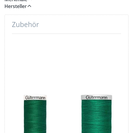
Hersteller
Zubehör
Drücken
Drücken
Sie ENTER
Sie ENTER
für mehr
für mehr
Optionen
Optionen
zu
zu
Gütermann
Gütermann
Garne -
Garn -
Allesnäher
Extra Stark
200m Spule
100m Spule
- Farbe:
- Farbe:
grün 402
grün 402
Gütermann
Gütermann
Garne -
Garn - Extra
Allesnäher
Stark 100m
200m Spule -
Spule - Farbe: