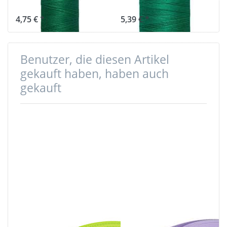
Farbe: grün 402
grün 402
4,75 € *
5,39 € *
Benutzer, die diesen Artikel
gekauft haben, haben auch
gekauft
10m PP
10m PP