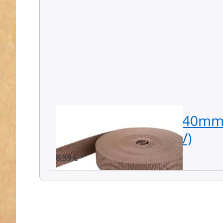
10m PP Gurtband - 40mm 
stark - hellbraun (UV)
8,39 € *