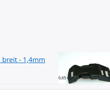
breit - 1,4mm
Gebogener Stec
Durchlass - 1 St
0,65 € *