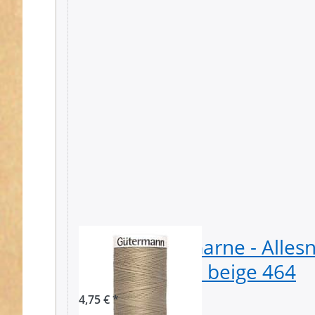
Gütermann Garne - Alles
Spule - Farbe: beige 464
4,75 € *