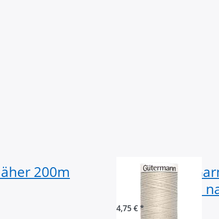
näher 200m
Gütermann Garn
Spule - Farbe: n
4,75 € *