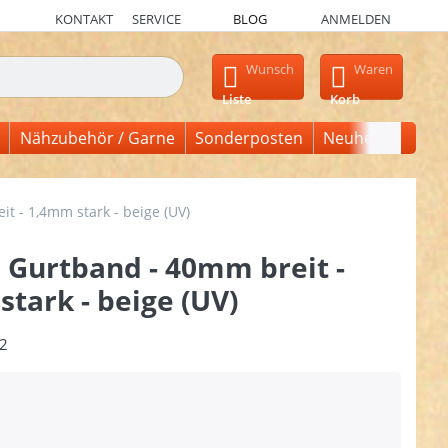
KONTAKT
SERVICE
BLOG
ANMELDEN
en, erscheinen automatisch erste Ergebnisse. Drücken Sie die Ein
Wunsch
Waren
Liste
Korb
Nähzubehör / Garne
Sonderposten
Neuheiten
t - 1,4mm stark - beige (UV)
 Gurtband - 40mm breit -
tark - beige (UV)
2