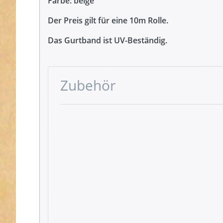
Farbe: beige
Der Preis gilt für eine 10m Rolle.
Das Gurtband ist UV-Beständig.
Zubehör
Drücken
Sie ENTER
für mehr
Optionen
zu
Gütermann
Garne -
Allesnäher
200m Spule
- Farbe:
beige 464