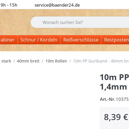
 9h - 15h
service@baender24.de
Geben Sie einen Suchbegriff ein. Während Sie tipp
rabiner
Schnur / Kordeln
Reißverschlüsse
Restposten
 stark
40mm breit
10m Rollen
10m PP Gurtband - 40mm brei
10m PP
1,4mm s
Art.-Nr.
10375
8,39 €