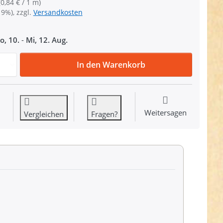
(0,84 € / 1 m)
19%), zzgl.
Versandkosten
o, 10.
-
Mi, 12. Aug.
10m PP Gurtband - 40mm breit - 1,4mm stark - beige (UV) 
In den Warenkorb
Weitersagen
Vergleichen
Fragen?