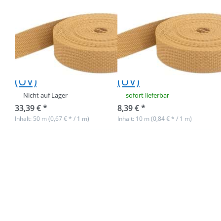
50m PP
10m PP
Gurtband -
Gurtband -
40mm breit -
40mm breit -
1,4mm stark -
1,4mm stark -
dunkelbeige
dunkelbeige
(UV)
(UV)
Nicht auf Lager
sofort lieferbar
33,39 € *
8,39 € *
Inhalt: 50 m (0,67 € * / 1 m)
Inhalt: 10 m (0,84 € * / 1 m)
Drücken Sie
Drücken Sie
ENTER für
ENTER für
mehr
mehr
Optionen zu
Optionen zu
50m PP
10m PP
Gurtband -
Gurtband -
40mm breit
40mm breit
- 1,4mm
- 1,4mm
stark -
stark -
zitronengelb
zitronengelb
(UV)
(UV)