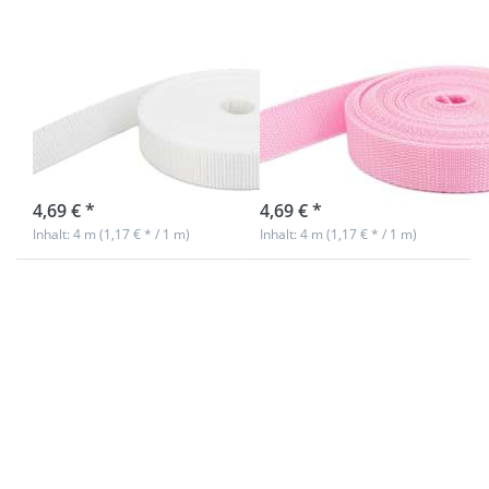
stark -
stark -
weiß (UV)
rosa (UV)
4m PP Gurtband
4m PP Gurtband
- 40mm breit -
- 40mm breit -
1,4mm stark -
1,4mm stark -
weiß (UV)
rosa (UV)
sofort lieferbar
sofort lieferbar
4,69 € *
4,69 € *
Inhalt: 4 m (1,17 € * / 1 m)
Inhalt: 4 m (1,17 € * / 1 m)
Drücken
Drücken
Sie
Sie
ENTER
ENTER
für mehr
für mehr
Optionen
Optionen
zu 4m PP
zu 4m PP
Gurtband
Gurtband
- 40mm
- 40mm
breit -
breit -
1,4mm
1,4mm
stark -
stark -
pink (UV)
grau (UV)