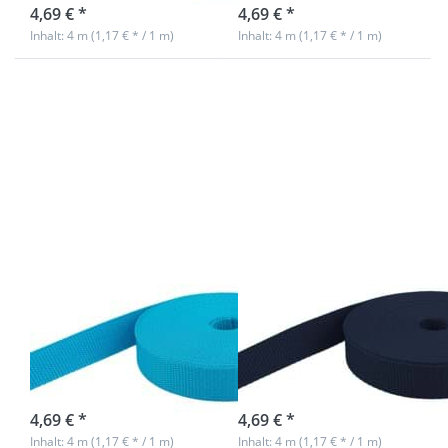
4,69 € *
4,69 € *
Inhalt: 4 m (1,17 € * / 1 m)
Inhalt: 4 m (1,17 € * / 1 m)
Drücken
Drücken
Sie ENTER
Sie ENTER
für mehr
für mehr
Optionen
Optionen
zu 4m PP
zu 4m PP
Gurtband -
Gurtband -
40mm
40mm
breit -
breit -
1,4mm
1,4mm
stark -
stark -
aquamarin
dunkelblau
(UV)
(UV)
4m PP Gurtband
4m PP Gurtband
- 40mm breit -
- 40mm breit -
1,4mm stark -
1,4mm stark -
aquamarin (UV)
dunkelblau (UV)
sofort lieferbar
sofort lieferbar
4,69 € *
4,69 € *
Inhalt: 4 m (1,17 € * / 1 m)
Inhalt: 4 m (1,17 € * / 1 m)