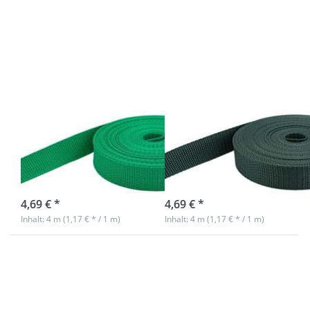
für mehr
Optionen
Optionen
zu 4m PP
zu 4m PP
Gurtband -
Gurtband
40mm breit
- 40mm
- 1,4mm
breit -
stark -
1,4mm
dunkelgrün
stark -
(UV)
grün (UV)
4m PP Gurtband
4m PP Gurtband
- 40mm breit -
- 40mm breit -
1,4mm stark -
1,4mm stark -
grün (UV)
dunkelgrün (UV)
sofort lieferbar
sofort lieferbar
4,69 € *
4,69 € *
Inhalt: 4 m (1,17 € * / 1 m)
Inhalt: 4 m (1,17 € * / 1 m)
Drücken
Drücken
Sie
Sie
ENTER
ENTER
für mehr
für mehr
Optionen
Optionen
zu 4m PP
zu 4m PP