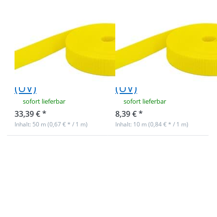
50m PP
10m PP
Gurtband -
Gurtband -
40mm breit -
40mm breit -
1,4mm stark -
1,4mm stark -
zitronengelb
zitronengelb
(UV)
(UV)
sofort lieferbar
sofort lieferbar
33,39 € *
8,39 € *
Inhalt: 50 m (0,67 € * / 1 m)
Inhalt: 10 m (0,84 € * / 1 m)
Drücken
Drücken
Sie
Sie
ENTER
ENTER
für mehr
für mehr
Optionen
Optionen
zu 50m
zu 10m
PP
PP
Gurtband
Gurtband
- 40mm
- 40mm
breit -
breit -