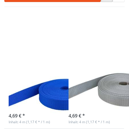
Drücken
Drücken
Sie ENTER
Sie ENTER
für mehr
für mehr
Optionen
Optionen
zu 4m PP
zu 4m PP
Gurtband -
Gurtband
40mm
- 40mm
breit -
breit -
1,4mm
1,4mm
stark -
stark -
königsblau
silbergrau
(UV)
(UV)
4m PP Gurtband
4m PP Gurtband
- 40mm breit -
- 40mm breit -
1,4mm stark -
1,4mm stark -
königsblau (UV)
silbergrau (UV)
Nicht auf Lager
sofort lieferbar
4,69 € *
4,69 € *
Inhalt: 4 m (1,17 € * / 1 m)
Inhalt: 4 m (1,17 € * / 1 m)