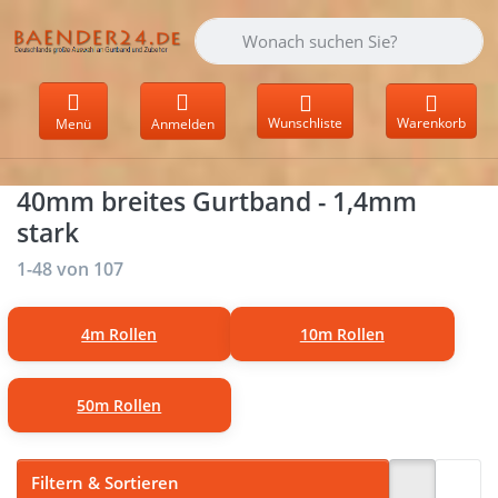
Geben Sie einen Suchbegriff ein. Währen
Wunschliste
Warenkorb
Menü
Anmelden
40mm breites Gurtband - 1,4mm
stark
Suchergebnisse:
1-48
von
107
4m Rollen
10m Rollen
50m Rollen
Filtern & Sortieren