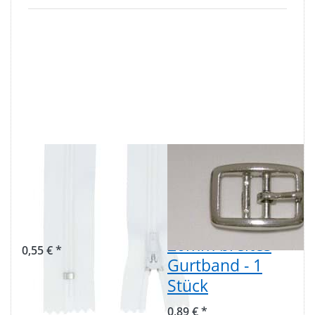
Reißverschluss -
Doppelstegschnall
40cm lang -
aus
Farbe: weiß - 1
Zinkdruckguss,
Stueck
vernickelt - für
20mm breites
0,55 € *
Gurtband - 1
Stück
0,89 € *