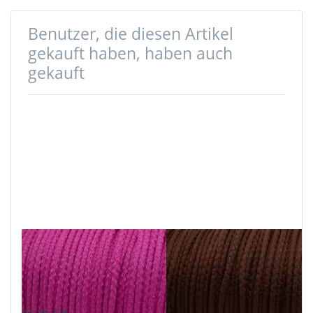
Die Schnur ist UV-beständig
Benutzer, die diesen Artikel
gekauft haben, haben auch
gekauft
150m PP-Schnur
150m PP-Schnur
- 5mm stark -
- 5mm stark -
Farbe: pink (UV)
Farbe: braun
(UV)