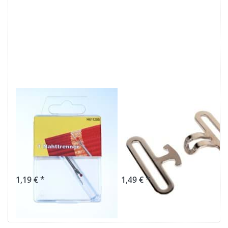
Nahttrenner /
Deckengurtverschl
Saumtrenner
aus Stahl, für
mit
50mm breites
Schutzkappe - 1
Gurtband - 2-
Stück
teilig
1,19 € *
1,49 € *