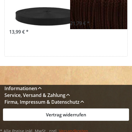
25mm breit -
Farbe: braun
1,3mm stark -
(UV)
schwarz
21,79 € *
13,99 € *
Informationen
Service, Versand & Zahlung
Firma, Impressum & Datenschutz
Vertrag widerrufen
* Alle Preise inkl. MwSt., zzgl.
Versandkosten