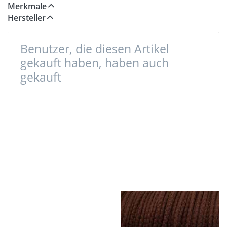
Reißfestigkeit kann je nach Anwendungsgebiet und
Merkmale
Umgebung variieren.
Hersteller
Die Schnur ist UV-beständig
Benutzer, die diesen Artikel
gekauft haben, haben auch
gekauft
50m PP
150m PP-Schnur
Gurtband -
- 5mm stark -