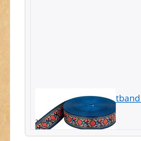
1m Dekoband / Gurtband 
Carpet
2,99 € *