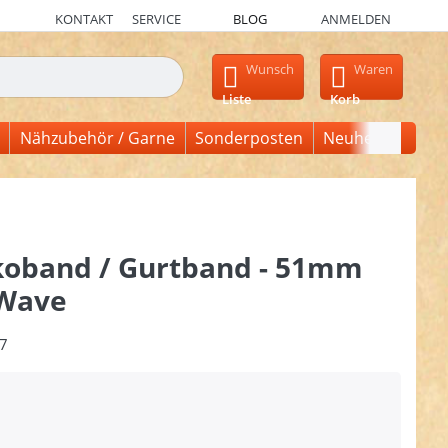
KONTAKT
SERVICE
BLOG
ANMELDEN
en, erscheinen automatisch erste Ergebnisse. Drücken Sie die Ein
Wunsch
Waren
Liste
Korb
Nähzubehör / Garne
Sonderposten
Neuheiten
oband / Gurtband - 51mm
 Wave
7