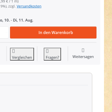
,99 € / 1 m)
19%), zzgl.
Versandkosten
o, 10.
-
Di, 11. Aug.
1m Dekoband / Gurtband - 51mm breit - Wave zu 2,99 €, 
In den Warenkorb
Weitersagen
Vergleichen
Fragen?