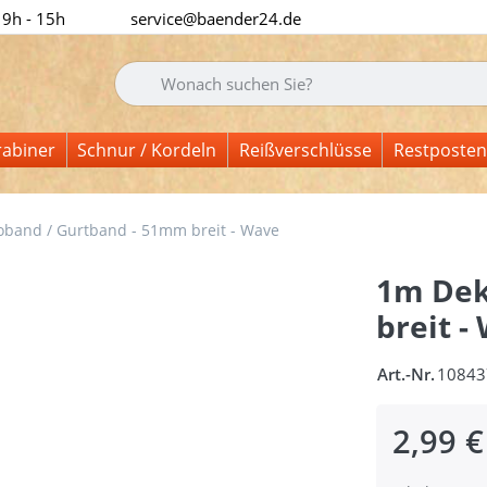
 9h - 15h
service@baender24.de
Geben Sie einen Suchbegriff ein. Während Sie tipp
rabiner
Schnur / Kordeln
Reißverschlüsse
Restposten
band / Gurtband - 51mm breit - Wave
1m Dek
breit -
Art.-Nr.
10843
2,99 €