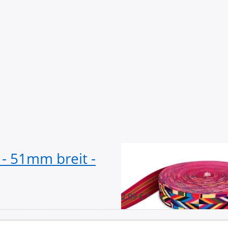
- 51mm breit -
1m Dekoband / 
Etno
2,99 € *