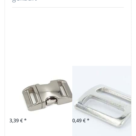
Steckschließer
Regulator aus
aus Alu für
Stahl, vernickelt
25mm breites
- 20mm
Gurtband - 1
Durchlass - 1
Stück
Stück
3,39 € *
0,49 € *