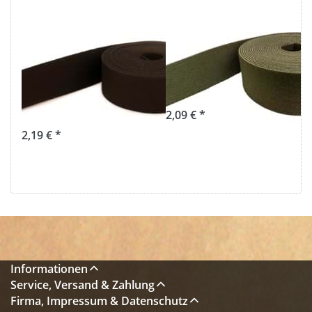
1m Gürtelband /
1m Gürtelband /
Taschenband -
Taschenband -
40mm breit -
Farbe: Khaki -
Farbe:
40mm breit
dunkelbraun
2,09 € *
2,19 € *
Informationen
Service, Versand & Zahlung
Firma, Impressum & Datenschutz