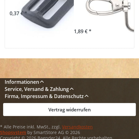
Stück
50mm breites
Gurtband - 1
0,37 € *
Stück
1,89 € *
Informationen
Service, Versand & Zahlung
Firma, Impressum & Datenschutz
Vertrag widerrufen
* Alle Preise inkl. MwSt., zzgl.
Versandkosten
Shopsystem
by SmartStore AG © 2026
Copyright © 2026 Baender24. Alle Rechte vorbehalten.