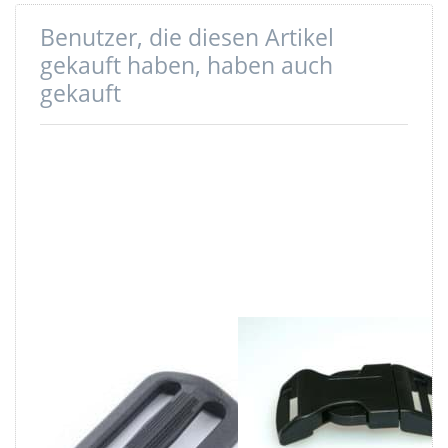
Benutzer, die diesen Artikel
gekauft haben, haben auch
gekauft
Regulator aus
Gebogener
Nylon - 20mm
Steckschließer -
Durchlass - 1
25mm
Stück
Durchlass - 1