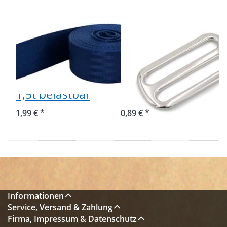
1m
Regulator aus
Sicherheitsgurtband
Zinkdruckguss,
marineblau aus
vernickelt,
Polyamid,
39mm breiter
38mm breit, bis
Durchlass - 1
1,5t belastbar
Stück
1,99 € *
0,89 € *
Informationen
Service, Versand & Zahlung
Firma, Impressum & Datenschutz