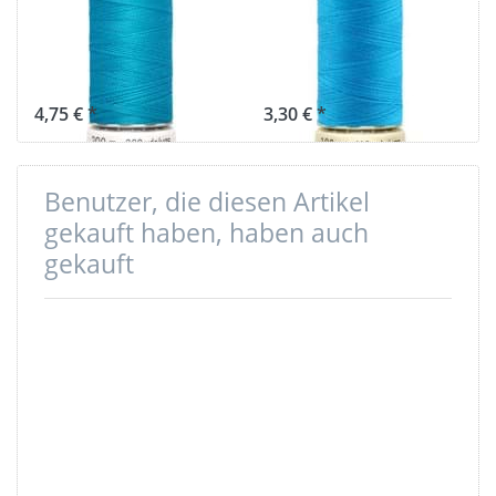
200m Spule -
NEON 100m
Farbe: türkis
Spule - Farbe:
736
aqua 3549
4,75 € *
3,30 € *
Benutzer, die diesen Artikel
gekauft haben, haben auch
gekauft