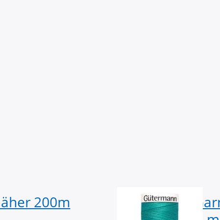
salnadel NM 70 - 90
lbar auf Stufe 3
näher 200m
Gütermann Garn
Spule - Farbe: 