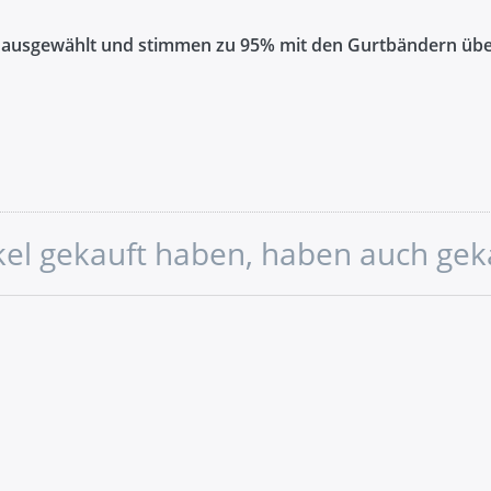
ausgewählt und stimmen zu 95% mit den Gurtbändern übe
sicherheit
ärke NM 60
ikel gekauft haben, haben auch gek
nöpfen