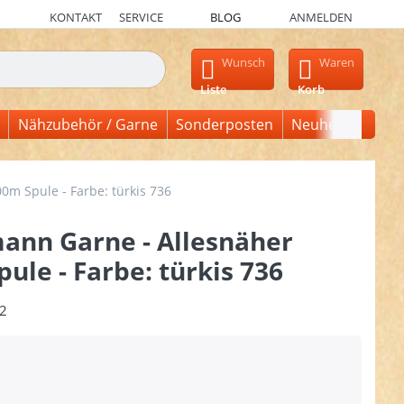
KONTAKT
SERVICE
BLOG
ANMELDEN
en, erscheinen automatisch erste Ergebnisse. Drücken Sie die Ein
Wunsch
Waren
Liste
Korb
Nähzubehör / Garne
Sonderposten
Neuheiten
m Spule - Farbe: türkis 736
ann Garne - Allesnäher
ule - Farbe: türkis 736
2