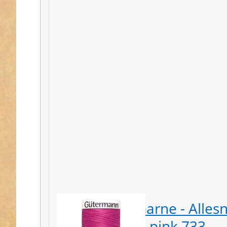
empfohlene Nadel und Nadelstärke: Univer
Waschbar bei 95 Grad, Trockner geeignet, Büge
Der Preis gilt jeweils für 1 Spule á 200m
Gütermann Garne - Alles
Spule - Farbe: pink 733