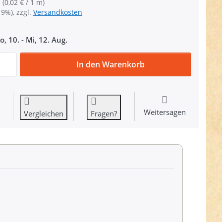
 (0,02 € / 1 m)
19%), zzgl.
Versandkosten
o, 10.
-
Mi, 12. Aug.
Gütermann Garne - Allesnäher 200m Spule - Farbe: türkis 
In den Warenkorb
Weitersagen
Vergleichen
Fragen?