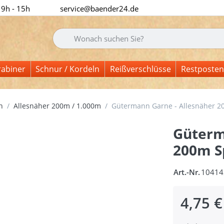
 9h - 15h
service@baender24.de
Geben Sie einen Suchbegriff ein. Während Sie tipp
rabiner
Schnur / Kordeln
Reißverschlüsse
Restposten
n
Allesnäher 200m / 1.000m
Gütermann Garne - Allesnäher 200
Güterm
200m Sp
Art.-Nr.
10414
4,75 €