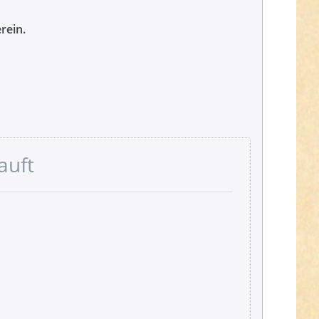
rein.
auft