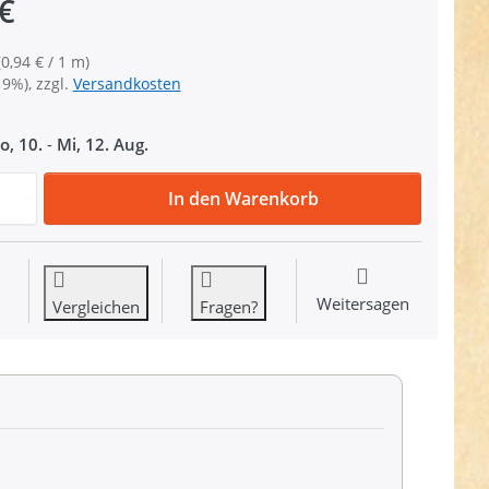
€
(0,94 € / 1 m)
19%), zzgl.
Versandkosten
o, 10.
-
Mi, 12. Aug.
25m Klettband (Flausch & Haken), 50mm breit, Farbe: dunk
In den Warenkorb
Weitersagen
Vergleichen
Fragen?