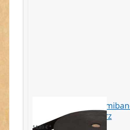
50mm breites Gummiband
- 25m Rolle - schwarz
14,89 € *