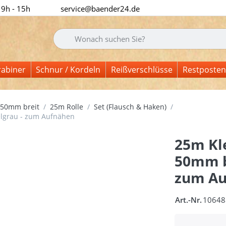
 9h - 15h
service@baender24.de
Geben Sie einen Suchbegriff ein. Während Sie tipp
rabiner
Schnur / Kordeln
Reißverschlüsse
Restposten
50mm breit
25m Rolle
Set (Flausch & Haken)
elgrau - zum Aufnähen
25m Kl
50mm br
zum Au
Art.-Nr.
10648