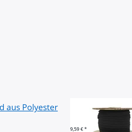
 aus Polyester
10mm breites G
- 50m Rolle - sc
9,59 € *