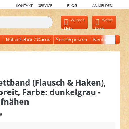
KONTAKT
SERVICE
BLOG
ANMELDEN
en, erscheinen automatisch erste Ergebnisse. Drücken Sie die Ein
Wunsch
Waren
Liste
Korb
Nähzubehör / Garne
Sonderposten
Neuheiten
ettband (Flausch & Haken),
eit, Farbe: dunkelgrau -
fnähen
8