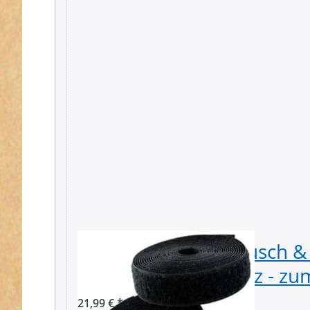
25m Klettband (Flausch 
breit, Farbe: schwarz - z
21,99 € *