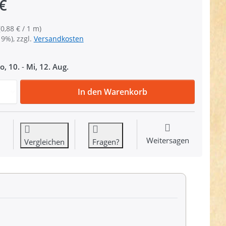
€
(0,88 € / 1 m)
19%), zzgl.
Versandkosten
o, 10.
-
Mi, 12. Aug.
25m Klettband (Flausch & Haken), 50mm breit, Farbe: weiß
In den Warenkorb
Weitersagen
Vergleichen
Fragen?