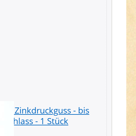
us Zinkdruckguss - bis
Güter
rchlass - 1 Stück
- Farb
3,30 € *