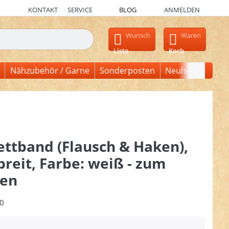
KONTAKT
SERVICE
BLOG
ANMELDEN
en, erscheinen automatisch erste Ergebnisse. Drücken Sie die Ein
Wunsch
Waren
Liste
Korb
Nähzubehör / Garne
Sonderposten
Neuheiten
ettband (Flausch & Haken),
reit, Farbe: weiß - zum
en
0