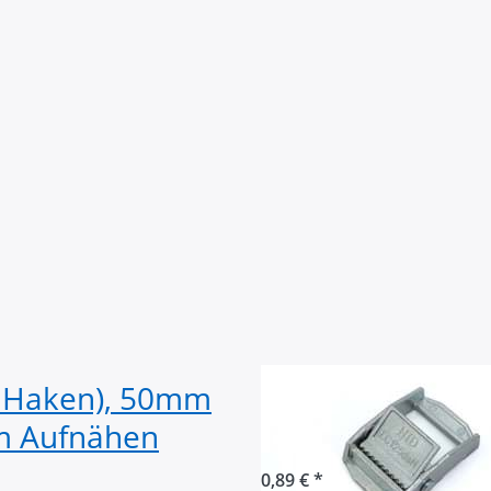
& Haken), 50mm
Klemmschnalle a
um Aufnähen
250kg - 25mm Du
0,89 € *