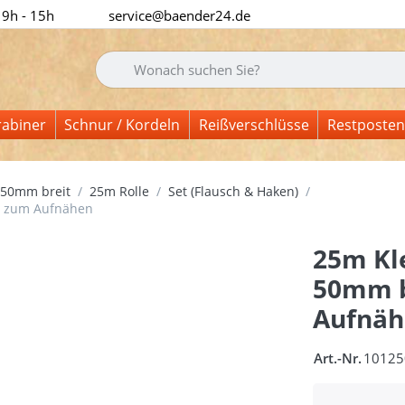
 9h - 15h
service@baender24.de
Geben Sie einen Suchbegriff ein. Während Sie tipp
rabiner
Schnur / Kordeln
Reißverschlüsse
Restposten
50mm breit
25m Rolle
Set (Flausch & Haken)
 - zum Aufnähen
25m Kl
50mm b
Aufnäh
Art.-Nr.
10125