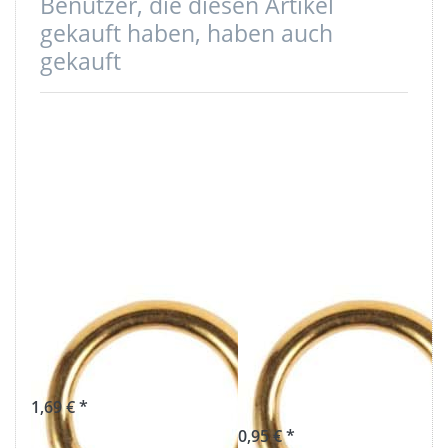
Benutzer, die diesen Artikel
gekauft haben, haben auch
gekauft
33mm Rundring
20mm Rundring
(Innenmaß) aus
(Innenmaß) aus
Messing
Messing - 4mm
stark - 1 Stück
1,69 € *
0,95 € *