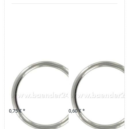
30mm Rundring
20mm Rundring
(Innenmaß) aus
(Innenmaß) aus
V4A Edelstahl,
V4A Edelstahl -
geschweisst - 1
3mm stark - 1
Stück
Stück
0,75 € *
0,60 € *