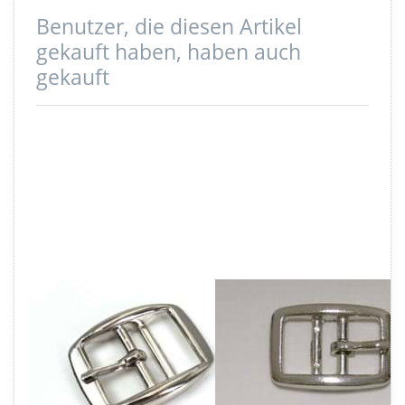
Benutzer, die diesen Artikel
gekauft haben, haben auch
gekauft
Doppelstegschnalle
Doppelstegschnall
aus
aus
Zinkdruckguss,
Zinkdruckguss,
vernickelt - für
vernickelt - für