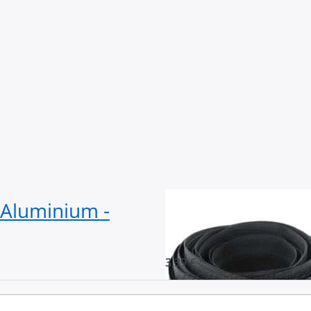
 Aluminium -
5m Reißverschlu
Schwarz
3,39 € *