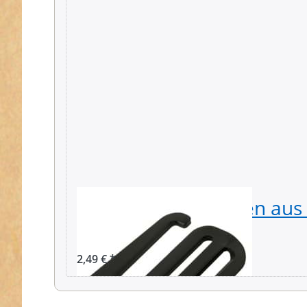
G-Haken - Gurthaken aus
schwarz - 38mm
2,49 € *