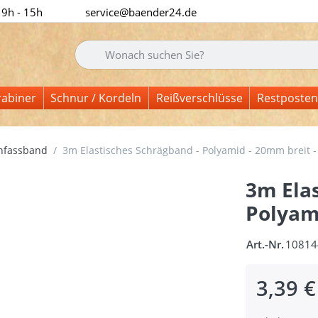
 9h - 15h
service@baender24.de
Geben Sie einen Suchbegriff ein. Während Sie tipp
rabiner
Schnur / Kordeln
Reißverschlüsse
Restposten
infassband
3m Elastisches Schrägband - Polyamid - 20mm breit 
3m Elas
Polyam
Art.-Nr.
10814
3,39 €