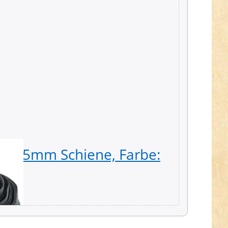
ss, 5mm Schiene, Farbe:
Regula
50 Stü
10,79 € *