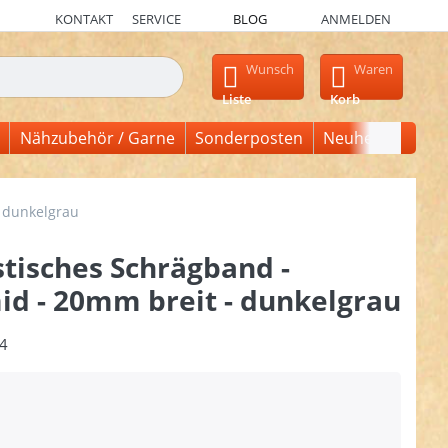
KONTAKT
SERVICE
BLOG
ANMELDEN
en, erscheinen automatisch erste Ergebnisse. Drücken Sie die Ein
Wunsch
Waren
Liste
Korb
Nähzubehör / Garne
Sonderposten
Neuheiten
- dunkelgrau
tisches Schrägband -
id - 20mm breit - dunkelgrau
4