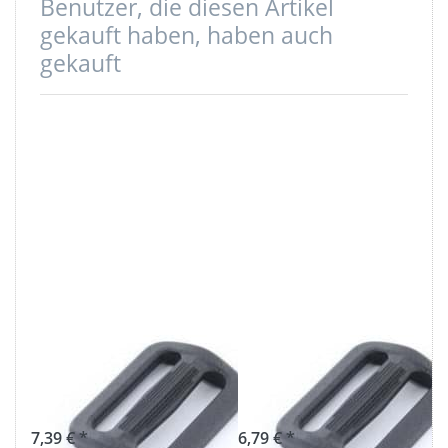
Benutzer, die diesen Artikel
gekauft haben, haben auch
gekauft
Regulator aus
Regulator aus
Nylon - 20mm
Nylon - 15mm
Durchlass - 50
Durchlass- 50
Stück
Stück
7,39 € *
6,79 € *