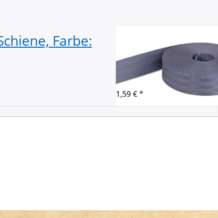
chiene, Farbe:
1m Sicherheitsg
dunkelgrau aus 
bis 1t belastbar
1,59 € *