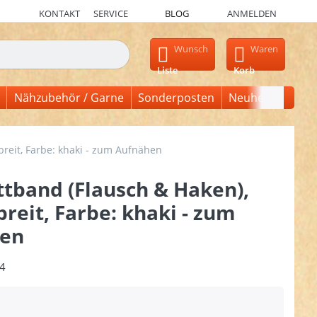
KONTAKT
SERVICE
BLOG
ANMELDEN
en, erscheinen automatisch erste Ergebnisse. Drücken Sie die Ein
Wunsch
Waren
Liste
Korb
Nähzubehör / Garne
Sonderposten
Neuheiten
reit, Farbe: khaki - zum Aufnähen
ttband (Flausch & Haken),
eit, Farbe: khaki - zum
en
4