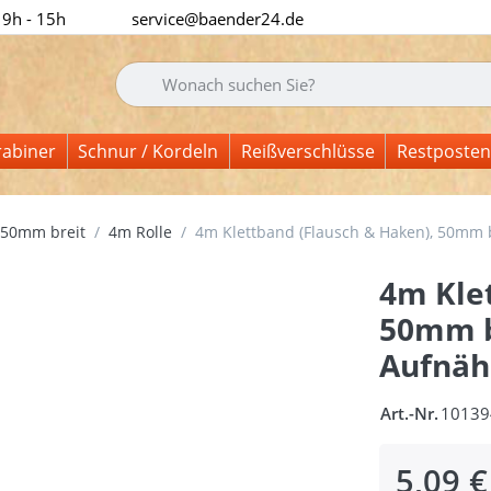
 9h - 15h
service@baender24.de
Geben Sie einen Suchbegriff ein. Während Sie tipp
rabiner
Schnur / Kordeln
Reißverschlüsse
Restposten
50mm breit
4m Rolle
4m Klettband (Flausch & Haken), 50mm b
4m Kle
50mm br
Aufnäh
Art.-Nr.
10139
5,09 €