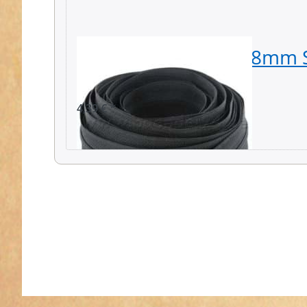
5m Reißverschluss, 8mm S
schwarz
4,39 € *