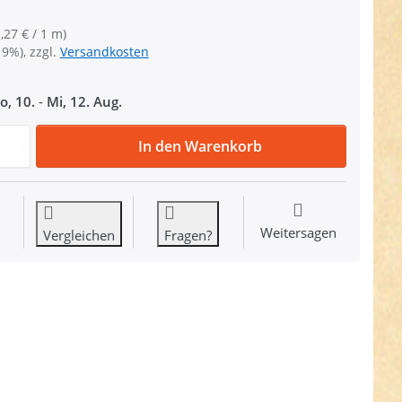
,27 € / 1 m)
19%), zzgl.
Versandkosten
o, 10.
-
Mi, 12. Aug.
4m Klettband (Flausch & Haken), 50mm breit, Farbe: khaki
In den Warenkorb
Weitersagen
Vergleichen
Fragen?