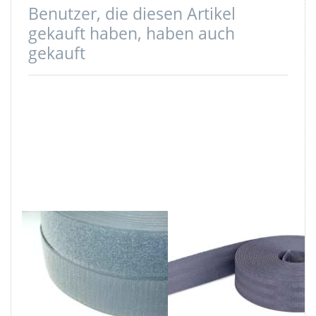
Benutzer, die diesen Artikel
gekauft haben, haben auch
gekauft
4m Klettband
1m
(Flausch &
Sicherheitsgurtban
Haken), 50mm
/ Kindergurt
breit, Farbe:
dunkelgrau aus
grau - zum
Polyamid -