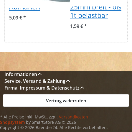
Aufnähen
25mm breit - bis
1t belastbar
5,09 € *
1,59 € *
Informationen
Service, Versand & Zahlung
Firma, Impressum & Datenschutz
Vertrag widerrufen
* Alle Preise inkl. MwSt., zzgl.
Versandkosten
Shopsystem
by SmartStore AG © 2026
Copyright © 2026 Baender24. Alle Rechte vorbehalten.