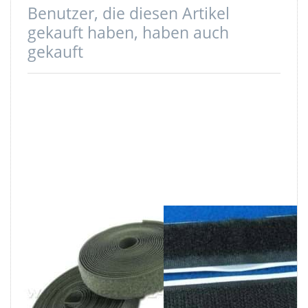
Benutzer, die diesen Artikel
gekauft haben, haben auch
gekauft
4m Klettband
4m
(Flausch &
Selbstklebendes
Haken), 20mm
Klettband
breit, Farbe:
(Haken +
khaki - zum
Flausch), 50mm