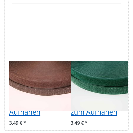
4m Klettband
4m Klettband
(Flausch &
(Flausch &
Haken), 20mm
Haken), 20mm
breit, Farbe:
breit, Farbe:
braun - zum
dunkelgrün -
Aufnähen
zum Aufnähen
3,49 € *
3,49 € *