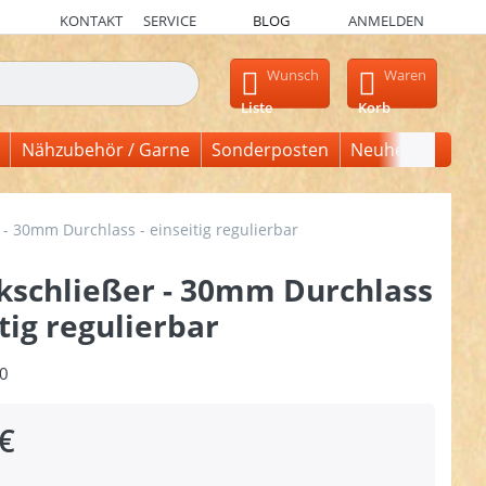
KONTAKT
SERVICE
BLOG
ANMELDEN
en, erscheinen automatisch erste Ergebnisse. Drücken Sie die Ein
Wunsch
Waren
Liste
Korb
Nähzubehör / Garne
Sonderposten
Neuheiten
 - 30mm Durchlass - einseitig regulierbar
ckschließer - 30mm Durchlass
itig regulierbar
0
€