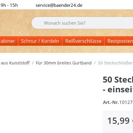
 9h - 15h
service@baender24.de
Geben Sie einen Suchbegriff ein. Während Sie tipp
rabiner
Schnur / Kordeln
Reißverschlüsse
Restposten
 aus Kunststoff
Für 30mm breites Gurtband
50 Steckschließer
50 Ste
- einse
Art.-Nr.
10127
15,99 