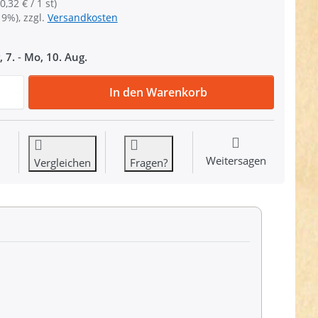
0,32 € / 1 st)
19%), zzgl.
Versandkosten
, 7.
-
Mo, 10. Aug.
50 Steckschließer - 30mm Durchlass - einseitig regulierbar
In den Warenkorb
Weitersagen
Vergleichen
Fragen?