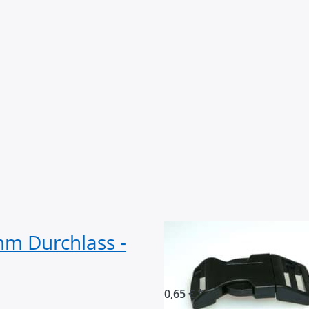
mm Durchlass -
Gebogener Stec
Durchlass - 1 St
0,65 € *