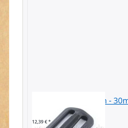
Regulator aus Nylon - 30
50 Stück
12,39 € *