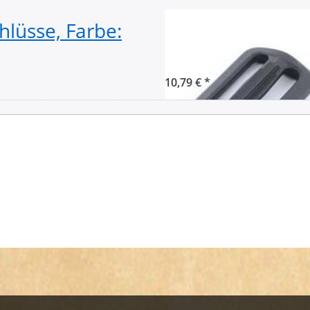
hlüsse, Farbe:
Regulator aus N
50 Stück
10,79 € *