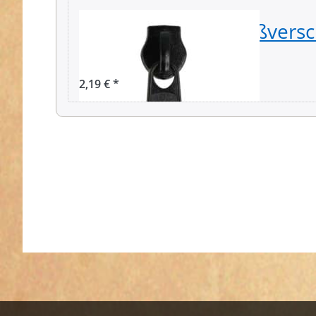
Zipper für 8mm Reißversc
schwarz, 10 Stück
2,19 € *