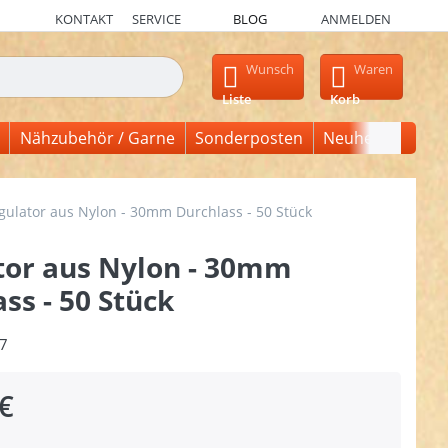
KONTAKT
SERVICE
BLOG
ANMELDEN
en, erscheinen automatisch erste Ergebnisse. Drücken Sie die Ein
Wunsch
Waren
Liste
Korb
Nähzubehör / Garne
Sonderposten
Neuheiten
gulator aus Nylon - 30mm Durchlass - 50 Stück
tor aus Nylon - 30mm
ss - 50 Stück
7
€