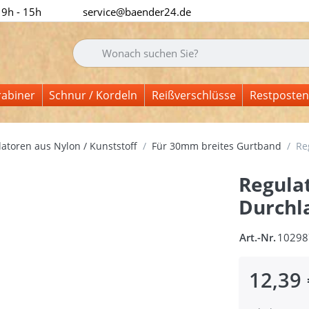
 9h - 15h
service@baender24.de
Geben Sie einen Suchbegriff ein. Während Sie tipp
rabiner
Schnur / Kordeln
Reißverschlüsse
Restposten
atoren aus Nylon / Kunststoff
Für 30mm breites Gurtband
Re
Regula
Durchla
Art.-Nr.
10298
12,39 