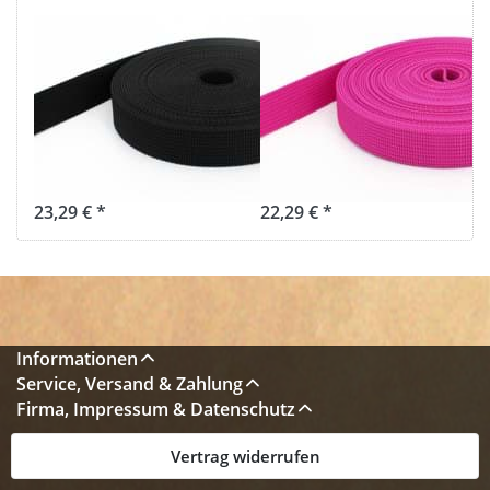
50m PP
50m PP
Gurtband -
Gurtband -
25mm breit -
20mm breit -
1,8mm stark -
1,8mm stark -
schwarz (UV)
pink (UV)
23,29 € *
22,29 € *
Informationen
Service, Versand & Zahlung
Firma, Impressum & Datenschutz
Vertrag widerrufen